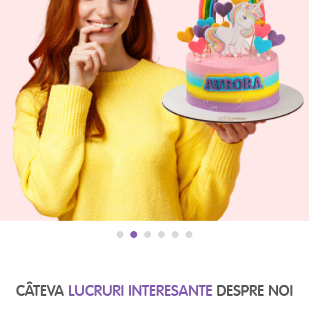
ANDERSEN LA TINE ACASĂ!
Echipa Andersen va organiza cu bucurie evenimente în
orice colț al orașului și în afara acestuia, creând o
atmosferă de magie exact acolo unde aveți nevoie!
Indiferent de loc, garantăm emoții intense și impresii de
neuitat pentru toți invitații
Detalii
CÂTEVA
LUCRURI INTERESANTE
DESPRE NOI