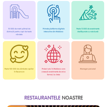
10 000 de metri pătrați de
Primele platforme digitale
Peste 15 000 de evenimente
distracții pentru copii de toate
interactive din Moldova
desfășurate cu voie bună
vârstele
Peste 100 000 de zâmbete copiilor
Proiect unic în Moldova care
Manager personal
în fiecare an
creează evenimente de orice
format, la cheie
RESTAURANTELE
NOASTRE