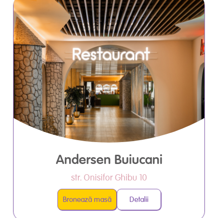
Andersen Buiucani
str. Onisifor Ghibu 10
Bronează masă
Detalii