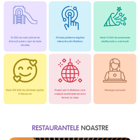
10 000 de metri pătrați de
Primele platforme digitale
Peste 15 000 de evenimente
distracții pentru copii de toate
interactive din Moldova
desfășurate cu voie bună
vârstele
Peste 100 000 de zâmbete copiilor
Proiect unic în Moldova care
Manager personal
în fiecare an
creează evenimente de orice
format, la cheie
RESTAURANTELE
NOASTRE