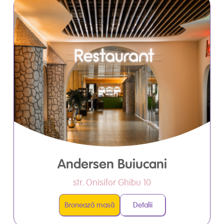
Andersen Buiucani
str. Onisifor Ghibu 10
Bronează masă
Detalii