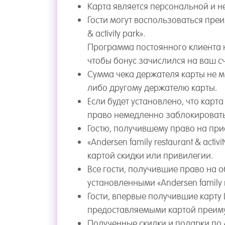
Карта является персональной и н
Гости могут воспользоваться преи
& activity park».
Программа постоянного клиента не
чтобы бонус зачислился на ваш сч
Сумма чека держателя карты не м
либо другому держателю карты.
Если будет установлено, что кар
право немедленно заблокировать 
Гостю, получившему право на прио
«Andersen family restaurant & ac
картой скидки или привилегии.
Все гости, получившие право на о
установленными «Andersen family re
Гости, впервые получившие карту 
предоставляемыми картой преим
Полученные скидки и подарки по A