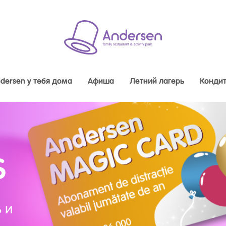
dersen у тебя дома
Афиша
Летний лагерь
Кондит
S
 и