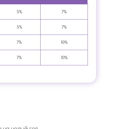
5%
7%
5%
7%
7%
10%
7%
10%
е на целый год —