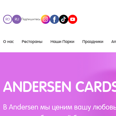
RO
RU
Подпишитесь:
О нас
Рестораны
Наши Парки
Праздники
An
ANDERSEN CARD
В Andersen мы ценим вашу любовь