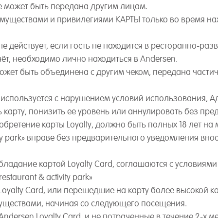
е может быть передана другим лицам.
муществами и привилегиями КАРТЫ только во время нахо
 действует, если гость не находится в ресторанно-раз
ёт, необходимо лично находиться в Andersen.
ожет быть объединена с другим чеком, передана части
та используется с нарушением условий использования, 
карту, понизить ее уровень или аннулировать без пре
бретение карты Loyalty, должно быть полных 18 лет на
tivity park» вправе без предварительного уведомления в
бладание картой Loyalty Card, соглашаются с условиями
staurant & activity park»
Loyalty Card, или перешедшие на карту более высокой к
уществами, начиная со следующего посещения.
ndersen Loyalty Card, и не потраченные в течение 2-х м