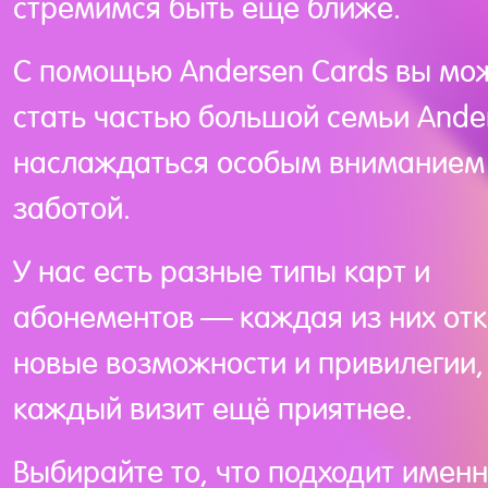
стремимся быть ещё ближе.
С помощью Andersen Cards вы мо
стать частью большой семьи Ande
наслаждаться особым вниманием
заботой.
У нас есть разные типы карт и
абонементов — каждая из них от
новые возможности и привилегии,
каждый визит ещё приятнее.
Выбирайте то, что подходит именн