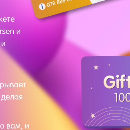
жете
rsen и
 и
крывает
 делая
о вам, и