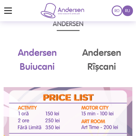
RO
RU
СТОИМОСТЬ ПОСЕЩЕНИЯ
ПАРКОВ
ANDERSEN
Andersen
Andersen
Buiucani
Rîșcani