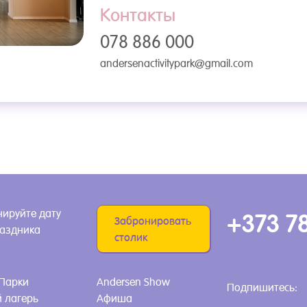
Контакты
078 886 000
andersenactivitypark@gmail.com
ируйте дату
+373 7
Забронировать
раздника
столик
Парки
Andersen Show
Подпишитесь:
 лагерь
Афиша