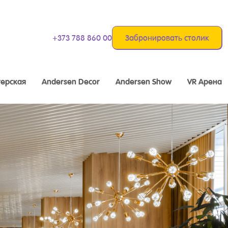
+373 788 860 00
Забронировать столик
ерская
Andersen Decor
Andersen Show
VR Арена