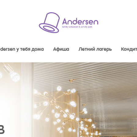
dersen у тебя дома
Афиша
Летний лагерь
Кондит
В