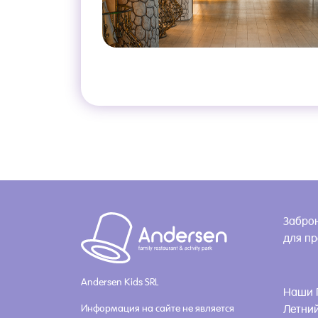
Заброн
для п
Andersen Kids SRL
Наши 
Информация на сайте не является
Летний